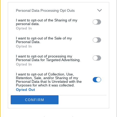
third parties.
Personal Data Processing Opt Outs
I want to opt-out of the Sharing of my
personal data.
Opted In
I want to opt-out of the Sale of my
Personal Data.
Opted In
I want to opt-out of processing my
Personal Data for Targeted Advertising.
Opted In
I want to opt-out of Collection, Use,
Retention, Sale, and/or Sharing of my
Personal Data that Is Unrelated with the
Lojas mais próximas
Purposes for which it was collected.
Opted Out
ERMIDAS SADO
(7.27 km)
CONFIRM
ALVALADE
(14.76 km)
CANHESTROS (FERREIRA DO ALENTEJO)
(15.09 km)