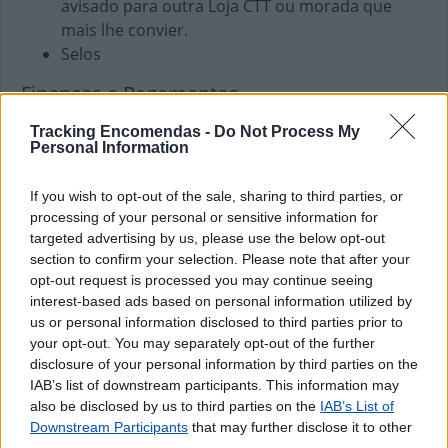
avisado para outra Loja CTT ou morada que
mais lhe convier.
Selos
Finanças e Pagamentos
Envio de vales - Internacionais
Tracking Encomendas -
Do Not Process My
Personal Information
Envio de vales - Nacionais
Pagamento de Faturas
Pagamento de Vales
If you wish to opt-out of the sale, sharing to third parties, or
processing of your personal or sensitive information for
targeted advertising by us, please use the below opt-out
section to confirm your selection. Please note that after your
opt-out request is processed you may continue seeing
interest-based ads based on personal information utilized by
us or personal information disclosed to third parties prior to
your opt-out. You may separately opt-out of the further
disclosure of your personal information by third parties on the
IAB’s list of downstream participants. This information may
also be disclosed by us to third parties on the
IAB’s List of
Downstream Participants
that may further disclose it to other