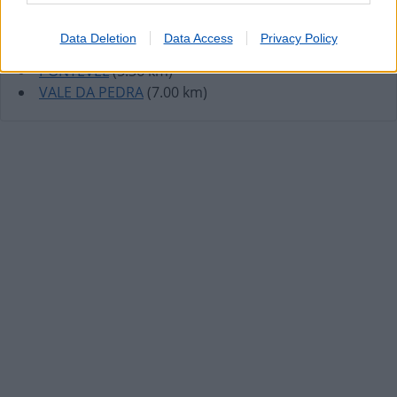
VALE DO PARAISO
(1.93 km)
AVEIRAS DE CIMA
(4.70 km)
Data Deletion
Data Access
Privacy Policy
AZAMBUJA
(4.75 km)
PONTÉVEL
(5.36 km)
VALE DA PEDRA
(7.00 km)