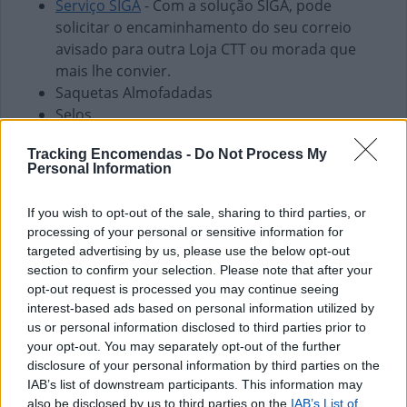
Serviço SIGA
- Com a solução SIGA, pode
solicitar o encaminhamento do seu correio
avisado para outra Loja CTT ou morada que
mais lhe convier.
Saquetas Almofadadas
Selos
Finanças e Pagamentos
Tracking Encomendas -
Do Not Process My
Personal Information
Envio de vales - Internacionais
Envio de vales - Nacionais
If you wish to opt-out of the sale, sharing to third parties, or
Pagamento de Faturas
processing of your personal or sensitive information for
Pagamento de Vales
targeted advertising by us, please use the below opt-out
section to confirm your selection. Please note that after your
opt-out request is processed you may continue seeing
interest-based ads based on personal information utilized by
us or personal information disclosed to third parties prior to
your opt-out. You may separately opt-out of the further
disclosure of your personal information by third parties on the
IAB’s list of downstream participants. This information may
also be disclosed by us to third parties on the
IAB’s List of