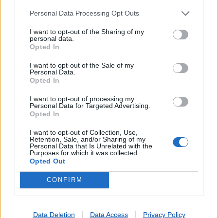
Personal Data Processing Opt Outs
I want to opt-out of the Sharing of my
personal data.
Opted In
I want to opt-out of the Sale of my
Personal Data.
Opted In
I want to opt-out of processing my
Personal Data for Targeted Advertising.
Opted In
I want to opt-out of Collection, Use,
Retention, Sale, and/or Sharing of my
Lojas mais próximas
Personal Data that Is Unrelated with the
Purposes for which it was collected.
Opted Out
PEROGUARDA
(3.41 km)
CONFIRM
FERREIRA DO ALENTEJO
(8.77 km)
TRIGACHES
(10.58 km)
ODIVELAS (FERREIRA ALENTEJO)
(10.81 km)
Data Deletion
Data Access
Privacy Policy