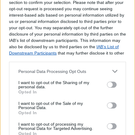
section to confirm your selection. Please note that after your
Seguros Reais
opt-out request is processed you may continue seeing
Western Union
interest-based ads based on personal information utilized by
us or personal information disclosed to third parties prior to
Outros Serviços
your opt-out. You may separately opt-out of the further
disclosure of your personal information by third parties on the
Bilhetes para Espetáculos
IAB’s list of downstream participants. This information may
Brinquedos e Jogos
also be disclosed by us to third parties on the
IAB’s List of
CDs e DVDs
Downstream Participants
that may further disclose it to other
Carregamento de Telemóveis
third parties.
Cartão Jovem
Cartão de Portagens Toll card
Personal Data Processing Opt Outs
Cartões para Telemóvel
I want to opt-out of the Sharing of my
Certificação de Fotocópias
personal data.
Opted In
Contratos EDP
Dispositivos Via Verde
I want to opt-out of the Sale of my
Livros
Personal Data.
Opted In
Lotaria
Pagamento por multibanco
I want to opt-out of processing my
Personal Data for Targeted Advertising.
Portabilidade UZO
Opted In