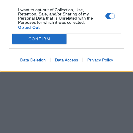
Serviço de Fotocópias
Telefones Públicos
I want to opt-out of Collection, Use,
Retention, Sale, and/or Sharing of my
Telegramas
Personal Data that Is Unrelated with the
Purposes for which it was collected.
Telemóveis UZO e Telefones Fixos
Opted Out
Validação de Documentos
CONFIRM
Data Deletion
Data Access
Privacy Policy