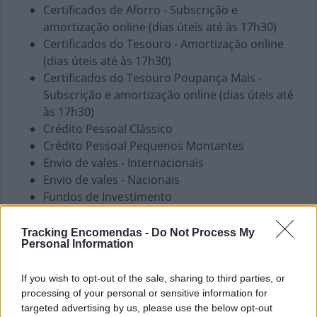
Certificados de Aforro - Subscrição e
amortização online (dias úteis até às 17h30)
Certificados do Tesouro - Amortização online
(dias úteis até às 17h30)
Certificados do Tesouro Poupança Mais -
Subscrição e amortização online (dias úteis até
às 17h30)
Crédito Pessoal Clássico
Crédito Pessoal Pequenos Montantes
Envio de vales - Internacionais
Envio de vales - Nacionais
Fundos de Investimento
PPR
Pagamento de Coimas
Tracking Encomendas -
Do Not Process My
Personal Information
Pagamento de Faturas
Pagamento de Impostos
If you wish to opt-out of the sale, sharing to third parties, or
Pagamento de Portagens
processing of your personal or sensitive information for
Pagamento de Vales
targeted advertising by us, please use the below opt-out
Seguros Capitalização