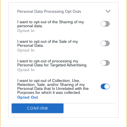
third parties.
Personal Data Processing Opt Outs
I want to opt-out of the Sharing of my
personal data.
Opted In
I want to opt-out of the Sale of my
Personal Data.
Opted In
I want to opt-out of processing my
Personal Data for Targeted Advertising.
Opted In
I want to opt-out of Collection, Use,
Retention, Sale, and/or Sharing of my
Personal Data that Is Unrelated with the
Lojas mais próximas
Purposes for which it was collected.
Opted Out
S.BARTOLOMEU DA SERRA
(6.77 km)
CONFIRM
SÃO DOMINGOS (SANTIAGO DO CACÉM)
(8.14 km)
VALE DE AGUA
(11.11 km)